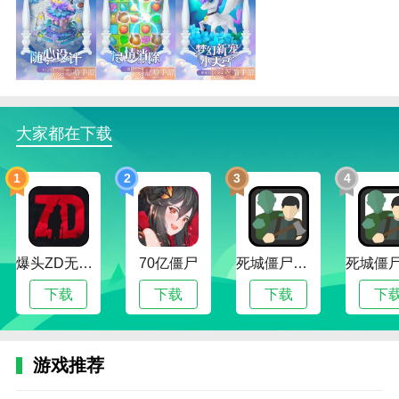
梦幻花园无限星版亮点
1.玩家可以随意打造各种家居装饰品。在这里选择和使
用你喜欢的家居装饰品，打造属于你自己的别墅花园。
2.梦幻花园无限星版在游戏中，你可以在家里和花园里
大家都在下载
营造舒适感，在不同的区域使用不同的装饰。
3.丰富的装饰等着你。不同区域有不同的装饰可供选
1
2
3
4
择，你可以自由布置你的别墅花园。
梦幻花园无限星版优势
1.在梦幻花园无限星版游戏中管理你的豪宅，利用获得
爆头ZD无限子弹版
70亿僵尸
死城僵尸生存无限金币版
的资源装饰你的豪宅、花园等。
下载
下载
下载
下
2.玩家可以在游戏中解锁奥斯汀历险记，跟随老管家的
脚步开始冒险，获得更多奖励。
游戏推荐
在这个游戏中，你只需要随时随地消除它。简易淘汰法
操作简单，淘汰后可获得奖励。
阿
迪
攻
梦
梦
梦
梦
梦
梦
梦
梦
梦
梦
梦
梦
梦
梦
梦
梦