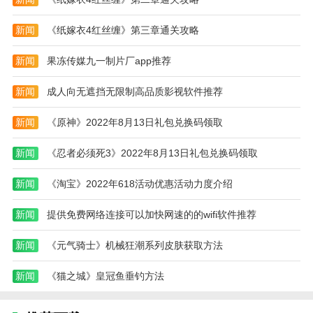
破
到)
略)
解
新闻
《纸嫁衣4红丝缠》第三章通关攻略
无
限
版)
新闻
果冻传媒九一制片厂app推荐
新闻
成人向无遮挡无限制高品质影视软件推荐
新闻
《原神》2022年8月13日礼包兑换码领取
新闻
《忍者必须死3》2022年8月13日礼包兑换码领取
新闻
《淘宝》2022年618活动优惠活动力度介绍
新闻
提供免费网络连接可以加快网速的的wifi软件推荐
新闻
《元气骑士》机械狂潮系列皮肤获取方法
新闻
《猫之城》皇冠鱼垂钓方法