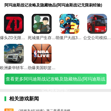
玛
尼
略
幻
幻
幻
幻
幻
幻
幻
幻
幻
幻
幻
幻
幻
幻
幻
幻
阿玛迪斯战记攻略及隐藏物品(阿玛迪斯战记无限刷经验)
梦幻花园无限星版体验
迪
斯
三
超
归
江
模
模
模
模
模
模
模
模
模
模
模
模
模
斯
梦
国
人
来
湖
拟
拟
拟
拟
拟
拟
拟
拟
拟
拟
拟
拟
拟
1.在这个游戏中，有一个独特的玩法，通过完成关卡解
战
幻
单
小
重
游
战
战
战
战
战
战
战
战
战
战
战
战
战
6
记
王
机
游
生
戏
失
手
手
手
手
手
手
手
手
手
手
手
网
锁新场景，整个花园可以随着区域的解锁而逐渐显露出
攻
国
版
戏
版
玩
落
游
游
游
游
游
游
游
游
游
游
游
游
来。
略
游
游
秘
手
法
的
兵
粉
攻
攻
官
剑
露
七
时
雪
泽
攻
及
戏
戏
籍
游
介
神
种
攻
略
略
网
帝
娜
音
光
人
瑞
略
2.很多不同的角色和玩法等着你去体验。梦幻花园无限
隐
玩
破
(梦
攻
绍
殿
加
略
蒂
挑
攻
装
附
符
轨
谷
达
(梦
爆头ZD无限子弹版
死城僵尸生存无限金币版
萌僵尸大战3无限钻石版
公交公司模拟器下载无限金币
藏
法
解
幻
略
(梦
(梦
成
(梦
亚
战
略
备
魔
魔
迹
大
羁
幻
星版我们还可以在游戏里交朋友。
物
(梦
版
超
(梦
幻
幻
攻
幻
丽
关
白
搭
攻
咒
攻
危
绊
模
品
幻
预
人
幻
江
模
略
模
(梦
卡
毛
配
略
攻
略
机
攻
拟
玩家可以在这个游戏中领养宠物。可爱的宠物让庄园更
(阿
王
约
小
归
湖
拟
(梦
拟
幻
(梦
(梦
攻
(梦
略
(梦
攻
略
战
(
加热闹，和这些宠物交朋友。
玛
国
(三
游
来
怎
战
幻
战
模
幻
幻
略
幻
(梦
幻
略
(瑞
手
迪
游
国
戏
重
么
湖
模
手
拟
模
模
(梦
模
幻
模
(梦
泽
游
斯
戏
单
秘
生
玩)
中
拟
游
战
拟
拟
幻
拟
模
拟
幻
达
官
4.在游戏中的每一个环境场景中，经验都会被更加随机
欧洲豪华轿车无限金币
劲爆美国职篮最新版本无限球币
战
攻
机
籍
版
神
战
氪
尤
战
白
模
战
拟
战
模
梦
方
地放置，策略系统也会被激活。
记
略)
破
攻
手
殿
兵
金
利
手
毛
拟
露
战
手
拟
幻
网
查看更多阿玛迪斯战记攻略及隐藏物品(阿玛迪斯战
无
解
略)
游
隐
种
玩
娅
游
装
战
娜
手
游
战
模
站)
限
版
攻
藏
深
家
攻
冒
备)
剑
装
游
时
雪
拟
刷
游
略
宝
度
攻
略)
险
帝)
备
审
空
人
战)
记无限刷经验)
经
戏
大
箱)
分
略)
的
附
判
精
拯
点
验)
大
全)
析)
终
魔)
魔
髓
救
相关游戏新闻
全
点
符)
怎
计
内
攻
么
划
购
略)
得
攻
新闻
《纸嫁衣4红丝缠》第二章通关攻略