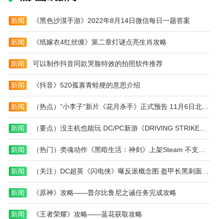
新闻
《黑色沙漠手游》2022年8月14日微信每日一题答案
新闻
《纸嫁衣4红丝缠》第二章灯谜点亮生肖攻略
新闻
可以制作抖音同款哭脸特效的拍照软件推荐
新闻
《抖音》520孤寡青蛙梗的意思介绍
新闻
（热点）“小李子”新片《花月杀手》正式预告 11月6日北美上映
新闻
（要点）没主机也能玩 DC/PC新游《DRIVING STRIKERS》预购开启
新闻
（热门）类魂动作《黑暗生活：神剑》上架Steam 不支持中文
新闻
（关注）DC超英《闪电侠》曝反派概念图 盔甲长黑刺面目狰狞
新闻
《原神》攻略——普尔比鲁尼之诫任务完成攻略
新闻
《王者荣耀》攻略——蓝花获取攻略