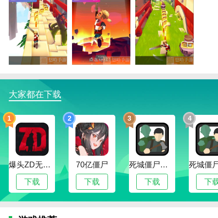
刀锋酷跑功能
1.设置障碍。有很多陷阱障碍等着你去突破。避免他们
在比赛中获得第一名。
2.在刀锋酷跑游戏中，玩家都是操纵你选择的小人物。
每个人都有不同的素质和能力。
3.选择关卡，选择你要挑战的关卡，和世界各地的玩家
大家都在下载
一起挑战。
刀锋酷跑怎么玩
1
2
3
4
1.在刀锋酷跑游戏中解锁不同的功能，解锁角色的所有
能力。你会得到想要的等级奖励。
2.一款全新的跑酷游戏，提供多种全新的在线竞技跑酷
爆头ZD无限子弹版
70亿僵尸
死城僵尸生存无限金币版
游戏。这将开启全新的冒险体验。
下载
下载
下载
下
3.资源收集。还可以在线收集各种资源，可以在线解锁
专属奖励效果。