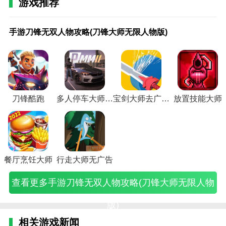
刀锋酷跑函数
游戏推荐
1.路线规划。通过各种障碍路况信息，玩家还可以在线
手游
手游
刀锋
刀锋
刀锋
刀锋
刀锋
暗夜
《刀
规划自己的整体跑酷路线。
刀锋
刀锋
荣耀
荣耀
山矿
山矿
山矿
刀锋
锋战
手游刀锋无双人物攻略(刀锋大师无限人物版)
无双
无双
手游
手游
点分
点分
点分
用什
神》
2.缩短了时间。玩家还可以缩短自己的清洁时间等等，
人物
人物
攻略
攻略
布图
布图
布图
么武
游戏
攻略
攻略
(刀锋
(刀锋
(刀锋
(刀锋
(西部
器好
配置
这样最终的分数等等就可以完全累加起来了。
(刀锋
(刀锋
手游)
之刃
山采
山矿
荒野
(暗夜
一览
大师
无双
攻略)
矿点)
点分
矿点
刀锋
(《刀
3.有了精彩的场景，可以在线观看更多精彩的扑克场
无限
最强
布图
分布
用什
锋战
人物
攻略)
片)
图)
么武
神》
景，带来全新的娱乐体验。
版)
器好
游戏
刀锋酷跑
多人停车大师2内置菜单版
宝剑大师去广告版
放置技能大师
一点)
配置
4.刀锋酷跑游戏还支持使用道具和资源提高每次线上跑
一览
的基础速度，让玩家更容易赢得比赛。
表)
相关建议
地铁跑酷兑换礼包码是一款游戏，玩家可以在其中在线
餐厅烹饪大师
行走大师无广告
竞技各种新颖有趣的跑酷游戏。有不同的特殊趣味模
式，玩家可以根据自己的优势一键玩游戏。
查看更多手游刀锋无双人物攻略(刀锋大师无限人物
矢量跑酷普通版是一款随机游戏。玩家必须控制自己的
版)
角色前进，面对许多障碍或其他玩家的游览。重新开始
相关游戏新闻
游戏，获得更多奖品，帮助您更快地完成比赛。