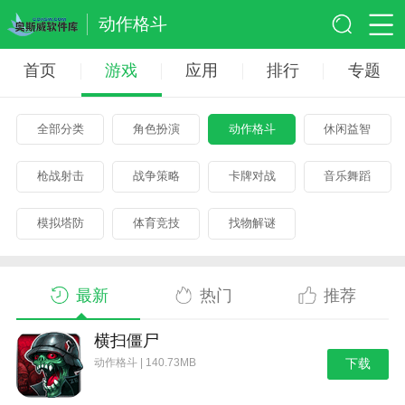
动作格斗
首页
游戏
应用
排行
专题
全部分类
角色扮演
动作格斗
休闲益智
枪战射击
战争策略
卡牌对战
音乐舞蹈
模拟塔防
体育竞技
找物解谜
最新
热门
推荐
横扫僵尸
动作格斗 | 140.73MB
下载