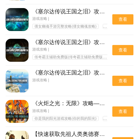
《塞尔达传说王国之泪》攻略——异次元恶灵套装怎么获取
游戏攻略 |
查看
倩女幽魂手游完整攻略(倩女幽魂攻略)
圣安地列斯快速游戏
《塞尔达传说王国之泪》攻略——异次元恶灵头盔怎么获取
游戏攻略 |
查看
传奇霸主辅助免费版(传奇霸主辅助免费版PC版)
大话西游游
《塞尔达传说王国之泪》攻略——左纳尼乌姆之盾获取攻略
游戏攻略 |
查看
《火炬之光：无限》攻略——契灵获取方法
游戏攻略 |
查看
你是我的阳光游戏攻略(你的我的阳光)
你是我的阳光游戏攻
【快速获取先祖人类奥德赛的操作和画面设置：一步到位！】