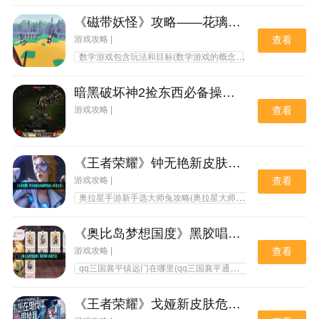
《磁带妖怪》攻略——花璃仙子获取方法
游戏攻略 |
查看
数学游戏包含玩法和目标(数学游戏的概念)
心理游戏玩法(
暗黑破坏神2捡东西必备操作！一步到位教你怎样轻松获取宝物！
游戏攻略 |
查看
《王者荣耀》钟无艳新皮肤超时空战士获取方法
游戏攻略 |
查看
奥拉星手游新手选大师兔攻略(奥拉星大师兔突破怎么打)
火
《奥比岛梦想国度》黑胶唱片获取方法
游戏攻略 |
查看
qq三国襄平镇远门在哪里(qq三国襄平通行卷)
《王者荣耀》戈娅新皮肤危途狂花最低获取价格