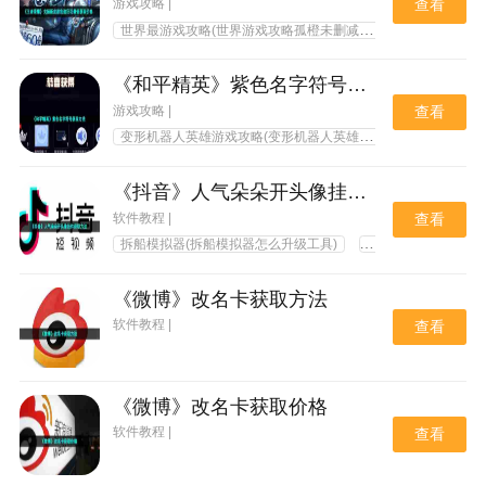
游戏攻略 |
查看
世界最游戏攻略(世界游戏攻略孤橙未删减版小说)
世界最游
《和平精英》紫色名字符号获取方法
游戏攻略 |
查看
变形机器人英雄游戏攻略(变形机器人英雄游戏视频)
冰汽时
《抖音》人气朵朵开头像挂件获取方法
软件教程 |
查看
拆船模拟器(拆船模拟器怎么升级工具)
大城市生活模拟器游
《微博》改名卡获取方法
软件教程 |
查看
《微博》改名卡获取价格
软件教程 |
查看