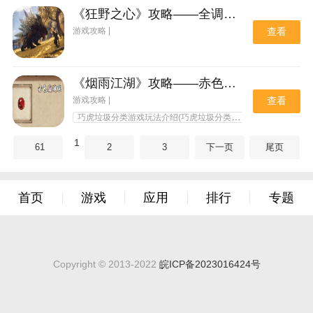
《狂野之心》攻略——全调味料获取方法
游戏攻略 |
查看
《烟雨江湖》攻略——赤色琉璃球获取方法
游戏攻略 |
查看
巧虎垃圾分类游戏玩法介绍(巧虎垃圾分类小能手游戏)
小翼
1
61
2
3
下一页
尾页
首页
游戏
应用
排行
专题
Copyright © 2013-2022
皖ICP备2023016424号