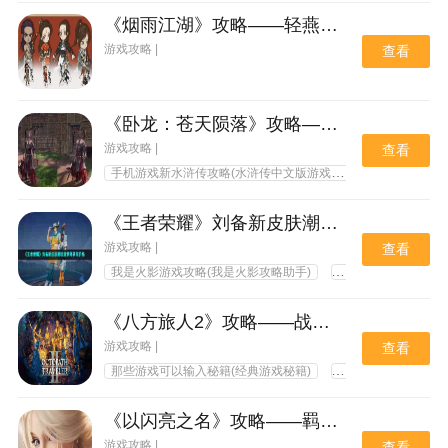
《烟雨江湖》攻略——轻燕丹获取方法
游戏攻略 |
查看
《卧龙：苍天陨落》攻略——吕布套装获取方式以及效果
游戏攻略 |
查看
手机游戏新水浒传攻略(水浒传中文版游戏攻略)
游戏开发物
《王者荣耀》刘备新皮肤潮玩造梦师获取价格
游戏攻略 |
查看
我是火影游戏攻略(我是火影攻略助手)
诛仙手游攻略助手(诛
《八方旅人2》攻略——战士大弓获取方法
游戏攻略 |
查看
那些游戏可以输入秘籍(经典游戏秘籍)
直接输入秘籍的游戏
《以闪亮之名》攻略——羁绊获取途径盘点
游戏攻略 |
查看