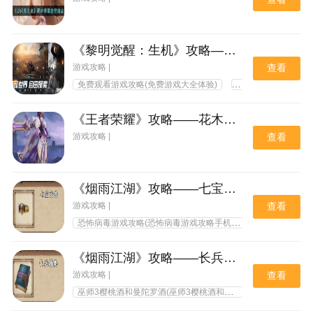
《黎明觉醒：生机》攻略—— 装备特技获取途径
游戏攻略 |
查看
免费观看游戏攻略(免费游戏大全体验)
梦幻模拟战手游攻略
《王者荣耀》攻略——花木兰冠军飞将星传说皮肤获取方法
游戏攻略 |
查看
《烟雨江湖》攻略——七宝玄丹获取方法
游戏攻略 |
查看
恐怖病毒游戏攻略(恐怖病毒游戏攻略手机版)
98k消灭病毒
《烟雨江湖》攻略——长兵精要获取方法
游戏攻略 |
查看
巫师3樱桃酒和曼陀罗酒(巫师3樱桃酒和曼陀罗酒代码)
巫师