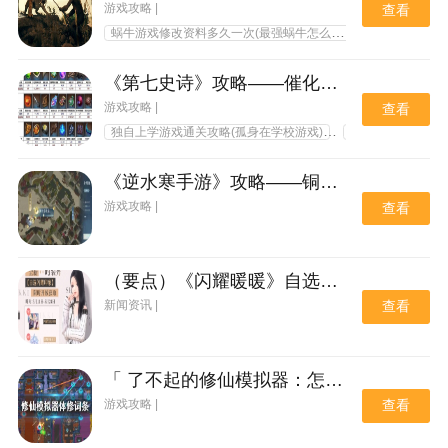
游戏攻略 |
查看
蜗牛游戏修改资料多久一次(最强蜗牛怎么改时间)
游戏秘籍
《第七史诗》攻略——催化剂怎么获取
游戏攻略 |
查看
独自上学游戏通关攻略(孤身在学校游戏)
沉迷游戏的转化学
《逆水寒手游》攻略——铜钱获取攻略
游戏攻略 |
查看
（要点）《闪耀暖暖》自选闪耀印象限时开放获取！
新闻资讯 |
查看
「 了不起的修仙模拟器：怎么样突破房间属性，让你轻而易举地获取功法！」
游戏攻略 |
查看